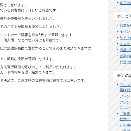
今日の
難うございます。
ているお客様にうれしいご報告です！
カテゴ
番号保持機能を導入いたしました。
お支払
でのご注文が簡単＆便利になりました。
イベン
ジットカード情報を最大5枚まで登録できます。
サイト
、個人用、などの使い分けも可能です。
システ
払方法選択画面で選択することでそのまま決済できますの
商品に
営業日
上に簡易な決済が可能になります。
配送に
方法選択画面で呼び出してご利用いただけます。
カード情報を管理・編集できます。
最近の
ド決済で、ご注文時の負担軽減に役立てれば幸いです。
アレン
届け日
アレン
アレン
につい
【重要
社サー
202